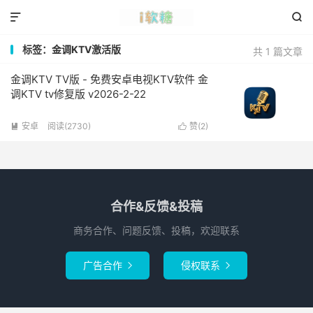


标签：金调KTV激活版
共 1 篇文章
金调KTV TV版 - 免费安卓电视KTV软件 金
调KTV tv修复版 v2026-2-22
安卓
阅读(2730)
赞(
2
)


合作&反馈&投稿
商务合作、问题反馈、投稿，欢迎联系
广告合作
侵权联系

