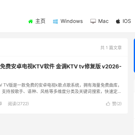
主页
Windows
Mac
IOS
共 1 篇文章
- 免费安卓电视KTV软件 金调KTV tv修复版 v2026-
KTV TV版是一款免费的安卓电视k歌点歌系统，拥有海量免费曲库，
。支持按歌手、语种、风格等多维度分类及关键词搜索，快速定位
乐K歌，为爱唱歌的朋友提供极佳唱歌体验。 金调KTV最新版...
卓
阅读(2722)
赞(
2
)
