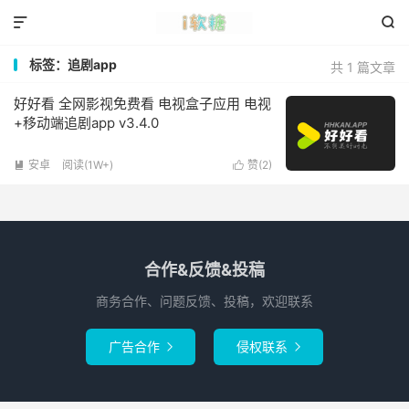


标签：追剧app
共 1 篇文章
好好看 全网影视免费看 电视盒子应用 电视
+移动端追剧app v3.4.0
安卓
阅读(1W+)
赞(
2
)


合作&反馈&投稿
商务合作、问题反馈、投稿，欢迎联系
广告合作
侵权联系

