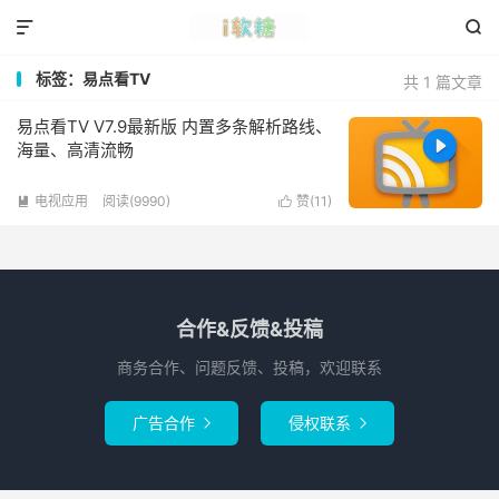


标签：易点看TV
共 1 篇文章
易点看TV V7.9最新版 内置多条解析路线、
海量、高清流畅
电视应用
阅读(9990)
赞(
11
)


合作&反馈&投稿
商务合作、问题反馈、投稿，欢迎联系
广告合作
侵权联系

