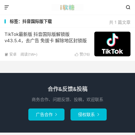


标签：抖音国际版下载
共 1 篇文章
TikTok最新版 抖音国际版解锁版
v43.5.4，去广告 免拔卡 解除地区封锁版
安卓
阅读(1W+)
赞(
76
)


合作&反馈&投稿
商务合作、问题反馈、投稿，欢迎联系
广告合作
侵权联系

