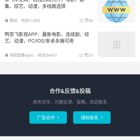
集、综艺、动漫，多线路选择
酷站
阅读(7289)
赞(
6
)


鸭奈飞影视APP：最新电影、连续剧、综
艺、动漫，PC/IOS/安卓多端可用
电视直播Apps
阅读(6483)
赞(
3
)


合作&反馈&投稿
商务合作、问题反馈、投稿，欢迎联系
广告合作
侵权联系

