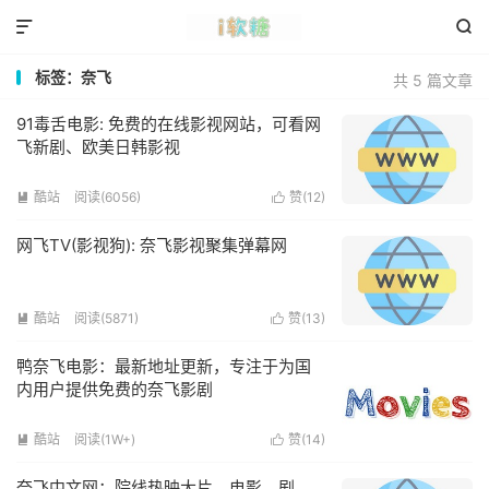


标签：奈飞
共 5 篇文章
91毒舌电影: 免费的在线影视网站，可看网
飞新剧、欧美日韩影视
酷站
阅读(6056)
赞(
12
)


网飞TV(影视狗): 奈飞影视聚集弹幕网
酷站
阅读(5871)
赞(
13
)


鸭奈飞电影：最新地址更新，专注于为国
内用户提供免费的奈飞影剧
酷站
阅读(1W+)
赞(
14
)


奈飞中文网：院线热映大片，电影、剧